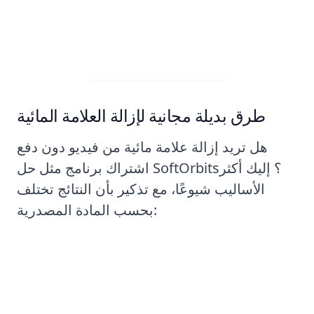
Visit Web App
طرق بديلة مجانية لإزالة العلامة المائية
هل تريد إزالة علامة مائية من فيديو دون دفع
اشتراك برنامج مثل حل SoftOrbits؟ إليك أكثر
الأساليب شيوعًا، مع تذكير بأن النتائج تختلف
بحسب المادة المصدرية:
الطريقة رقم 2: طريقة الاقتصاص