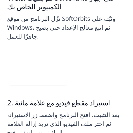
الكمبيوتر الخاص بك
نزّل البرنامج من موقع SoftOrbits وثبّته على
Windows، ثم اتبع معالج الإعداد حتى يصبح
جاهزًا للعمل.
Visit Web App
استيراد مقطع فيديو مع علامة مائية
بعد التثبيت، افتح البرنامج واضغط زر الاستيراد،
ثم اختر ملف الفيديو الذي تريد إزالة العلامة
المائية منه واضغط فتح.