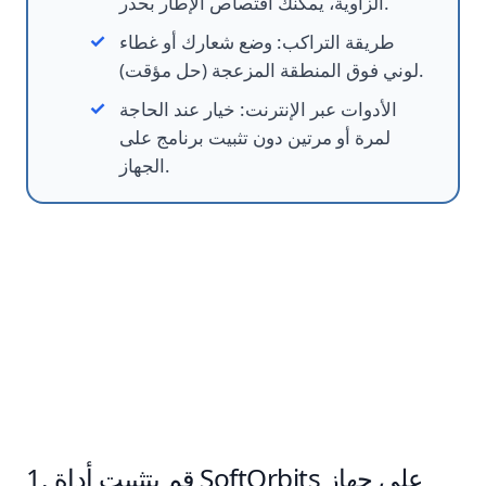
الزاوية، يمكنك اقتصاص الإطار بحذر.
طريقة التراكب
:
وضع شعارك أو غطاء
لوني فوق المنطقة المزعجة (حل مؤقت).
الأدوات عبر الإنترنت
:
خيار عند الحاجة
لمرة أو مرتين دون تثبيت برنامج على
الجهاز.
خطوات إزالة العلامة المائية من
الفيديو:
قم بتثبيت أداة SoftOrbits على جهاز