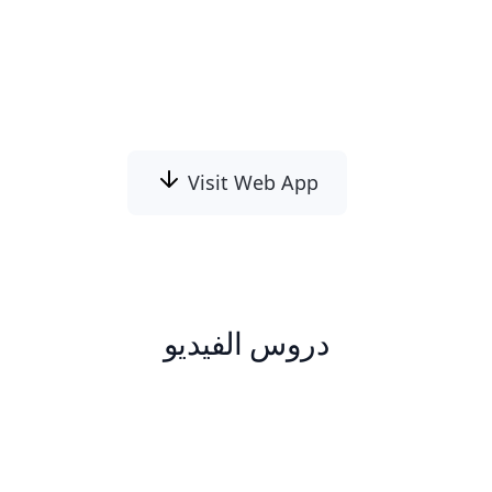
أزل الصور والنصوص والترجمات المزعجة الغير
قابلة للإزالة من فيديوهاتك في الوض التلقائي
الكامل عبر Remove Watermark from Video!
Visit Web App
دروس الفيديو