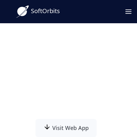
SoftOrbits
محسّن الكمبيوتر - تسريع وتعزيز
جهاز الكمبيوتر الخاص بك
محسّن الكمبيوتر توربو هو معزز أجهزة كمبيوتر تعمل
بنظام ويندوز يسرّع الكمبيوتر البطيء عبر إدارة
الخدمات، بدء التشغيل، القرص، والذاكرة. كل تغيير
آمن وقابل للعكس. وضع توربو يمنحك كل قوة جهاز
الكمبيوتر الخاص بك الآن بنقرة واحدة.
Visit Web App