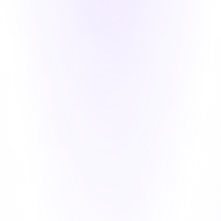
انضم إلى قائمتنا البريدية
الاشتراك في الأخبار و العروض الخاصة
الاشتراك
لا داعي للقلق... لن نعطي عنوان البريد الالكتروني الخاص بك
إلى أي طرف ثالث
Copyright © 2026 SoftOrbits™ Co. Ltd. All rights reserved.
معلومات عنا
|
شروط الاستخدام
|
سياسة الخصوصية
|
جهات