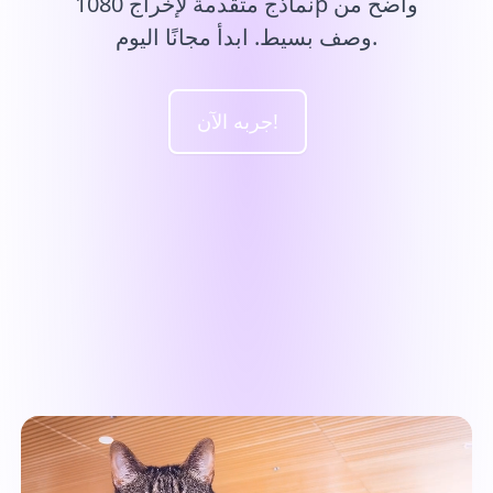
نماذج متقدمة لإخراج 1080p واضح من
تحميل صورة
وصف بسيط. ابدأ مجانًا اليوم.
"ليس من الصعب أن تفكر في أسباب لاستعمال
جربه الآن!
هذه البرامج المدروسة جيدا. كما أن هنالك دعم
للعملاء فوري ودائم."
Robert Shearer
إنشاء الآن
"لقد قمت بمسح القرص، وهو الآن يقوم بعملية
استرداد الملفات بشكل جيد. برنامجكم يعمل
بشكل جميل!"