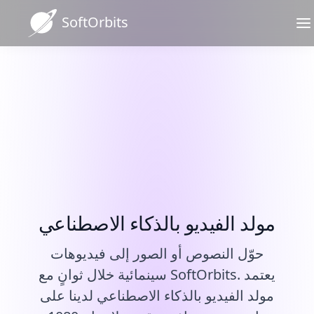
SoftOrbits
المحرك الأمثل للمرئيات بتقنية
الذكاء الاصطناعي. أنشئ أي
شيء.
نص إلى
صورة إلى
مولد الفيديو بالذكاء الاصطناعي
فيديو
فيديو
عملائنا هم أفضل دليل على
حوّل النصوص أو الصور إلى فيديوهات
نجاحنا
▼
برامجSoftOrbits
إنشاء فيديو اقتصادي لأي مهمة.
سينمائية خلال ثوانٍ مع SoftOrbits. يعتمد
مولد الفيديو بالذكاء الاصطناعي لدينا على