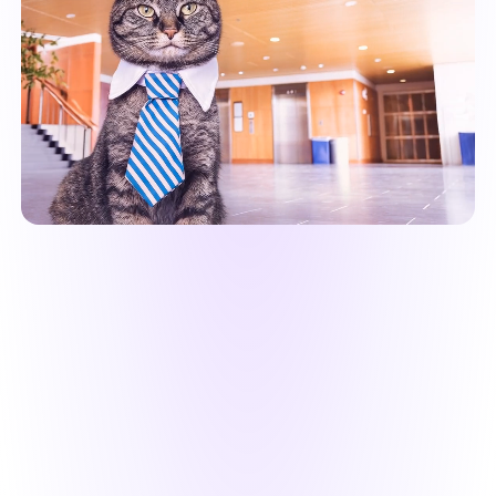
Richard Sperring
"يا إلهي! لقد نقرت على الضفحة الرئيسية لهذا
البرنامج وشاهدت العرض التوضيحي وقلت مع
نفسي أن هذا العرض "جيدا جدا ليكون صحيحا".
لكن لا! تمكنت من تحميل/تثبيت/تسجيل البرنامج
بسهولة. إنه يعمل جيدا! شكرا جزيلا لكم، أهنئكم
على هذه الأداة الرائعة."
مارا