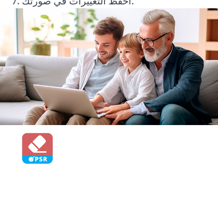
احفظ التغييرات في صورتك.
Photo Stamp Remover
أزل العلامات المائية والنصوص والشعارات غير
المرغوب فيها من جميع أنواع الصور باستخدام
برنامج SoftOrbits Watermark Remover.
يعتمد البرنامج على نماذج ذكاء اصطناعي