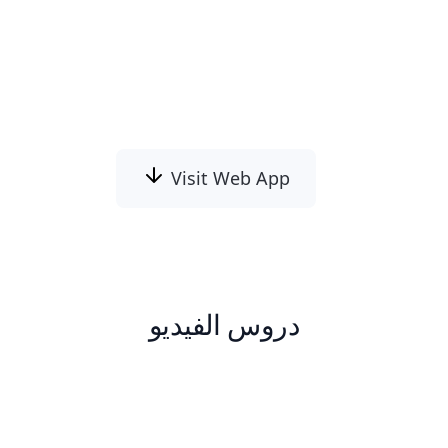
لاكتشاف العلامات المائية الشائعة وإزالتها بدقة،
ثم يستخدم تعبئة توليدية لإكمال الجزء المحذوف
بشكل طبيعي ومن دون آثار واضحة.
Visit Web App
دروس الفيديو