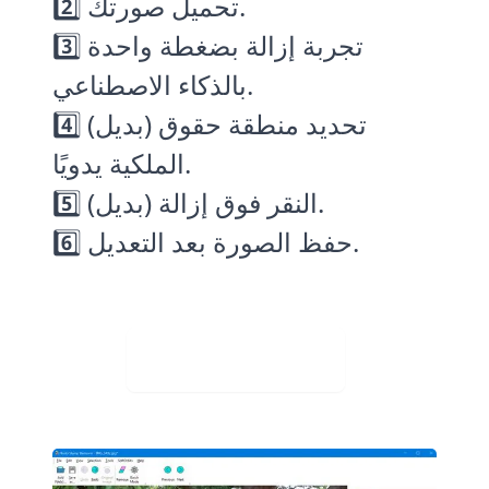
2️⃣ تحميل صورتك.
3️⃣ تجربة إزالة بضغطة واحدة
بالذكاء الاصطناعي.
4️⃣ (بديل) تحديد منطقة حقوق
الملكية يدويًا.
.
5️⃣ (بديل) النقر فوق
إزالة
6️⃣ حفظ الصورة بعد التعديل.
Visit Web App