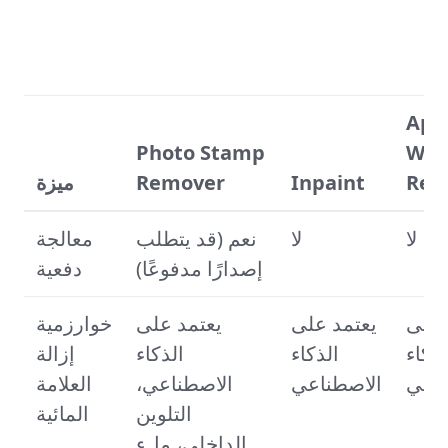
Apo
Photo Stamp
Wat
Rem
Inpaint
Remover
ميزة
لا
لا
نعم (قد يتطلب
معالجة
إصدارًا مدفوعًا)
دفعية
 على
يعتمد على
يعتمد على
خوارزمية
لذكاء
الذكاء
الذكاء
إزالة
ناعي
الاصطناعي
الاصطناعي،
العلامة
التلوين
المائية
الداخلي، ملء