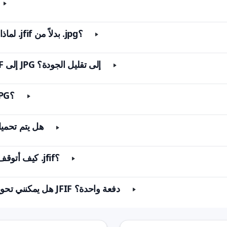
❓ لماذا يتم حفظ صورتي كـ .jfif بدلاً من .jpg؟
❓ هل يؤدي تحويل JFIF إلى JPG إلى تقليل الجودة؟
❓ هل JFIF هو نفسه JPG؟
❓ هل يتم تحم
❓ كيف أتوقف عن حفظ الصور كـ .jfif؟
❓ هل يمكنني تحويل العديد من ملفات JFIF دفعة واحدة؟