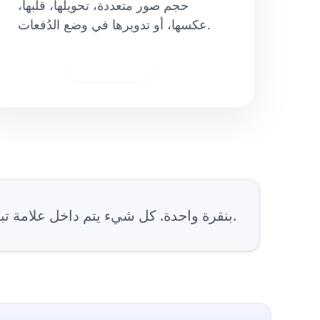
حجم صور متعددة، تحويلها، قلبها،
عكسها، أو تدويرها في وضع الدُفعات.
تحميل
أسقط ملف .jfif أعلاه وقم بتنزيله كـ .jpg بنقرة واحدة. كل شيء يتم داخل علامة تبويب متصفحك. إنه مجاني، بدون تسجيل ولا علامة مائية.