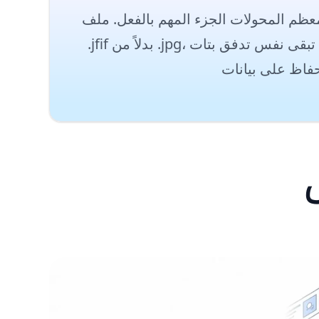
الجزء المهم بالفعل. ملف .jfif هو بالفعل JPEG. تقوم Windows و Chrome أحيانًا بحفظ الصور على الويب بالامتداد
.jfif بدلاً من .jpg، لكن البيانات الداخلية تبقى نفس تدفق بتات JPEG. لذا فإن الوضع الافتراضي هنا يعيد تسمية الملف فقط إلى .jpg بدون