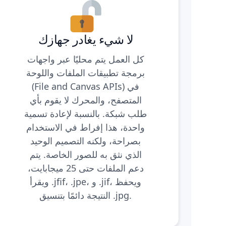
لا شيء يغادر جهازك
كل العمل يتم محليًا عبر واجهات
برمجة تطبيقات الملفات واللوحة
(File and Canvas APIs) في
المتصفح، والمحرك لا يقوم بأي
طلب شبكة. بالنسبة لإعادة تسمية
واحدة، هذا إفراط في الاستخدام
بصراحة، ولكنه التصميم الوحيد
الذي نثق به للصور الخاصة. يتم
دعم الملفات حتى 25 ميجابايت،
ويقرأ .jfif، .jpe، و .jif، ويحفظ
النتيجة دائمًا بتنسيق .jpg.