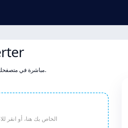
JFIF إ
حول صور JFIF إلى JPG مباشرة في متصفحك. مجاني، خاص، لا تحميل.
أسقط ملف JFIF الخاص بك هنا، أو انقر ل