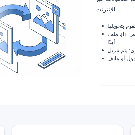
الإنترنت.
قوم بتحويلها
ملف .jfif الأصلي الخاص بك لا يتم تغييره أو حذفه على القرص
أبدًا
ول أو هاتف
Visit 