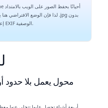
إعادة ضغط. تظل صورتك سليمة بكسل تلو بكسل ويتم الحفاظ على بيانات EXIF الوصفية.
ل
محول يعمل بلا حدود 
أربعة أشياء تحصل عليها تتخلى عنها معظ